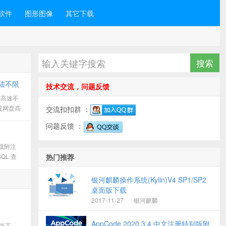
软件
图形图像
其它下载
登陆不限
技术交流，问题反馈
陆高速不
天翼网盘高
交流扣扣群 ：
享连接
问题反馈 ：
高速下载
版下载附注
20.3,WebStorm2020.3
QL 查
热门推荐
B 数据
此目的。
银河麒麟操作系统(Kylin)V4 SP1/SP2
桌面版下载
2017-11-27
银河麒麟
AppCode 2020.3.4 中文注册特别版附
免费版下