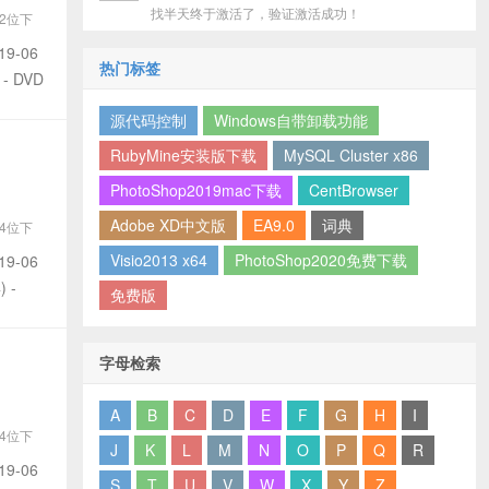
找半天终于激活了，验证激活成功！
32位下
03
19-06
热门标签
 - DVD
源代码控制
Windows自带卸载功能
RubyMine安装版下载
MySQL Cluster x86
PhotoShop2019mac下载
CentBrowser
Adobe XD中文版
EA9.0
词典
64位下
09
Visio2013 x64
PhotoShop2020免费下载
19-06
) -
免费版
字母检索
A
B
C
D
E
F
G
H
I
64位下
J
K
L
M
N
O
P
Q
R
03
19-06
S
T
U
V
W
X
Y
Z