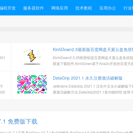
编程开发
服务器软件
网络应用
技术教程
应用办公
行业
KinhDown2.5最新版百度网盘天翼云盘免
s2018
KinhDown2.5.35附密钥是百度网盘天翼云盘免登
速下载
限速下载软件,KinhDown基于Aria2c开发的百度
Charm,Rider,RubyMine,WebStorm
速下载工具.度盘云盘不限速下载利器，百度网盘分
提取解析工具，KinhDown下载器主要用于免登陆
DataGrip 2021.1 永久注册激活破解版
用于
Jetbrains DataGrip 2021.1 汉化中文永久破解
020.3,GoLand2020.3,PhpStorm2020.3,PyCharm2020.3,Rider2020.3,RubyMine20
册激活破解方法.DataGrip2021.1新功能特性:使用 S
询 MongoDB现在，您可以使用 SQL 查询 MongoD
库了！ 我们创建了自己的 JS-SQL 转换器来实现
1.7.1 免费版下载
rive V1.7.1下载,RaiDrive V1.7.1专业破解版,RaiDrive1.6.2专业破解版,RaiDrive