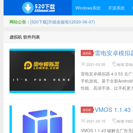
Windows系统
开源系统
网站公告：
[520下载]升级改版啦!(2020-06-07)
虚拟机 软件列表
雷电安卓模拟器
虚拟机
2021-03-20
标签:雷电模
电脑模拟器,手游模拟器,安卓系统内
雷电安卓模拟器 4.0.5
手机游戏。基于全新Andr
性能、高清手游。比手机更
VMOS 1.1
虚拟机
2021-03-15
标签:VM
VMOS 1.1.43 破解去广