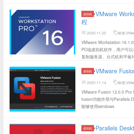
VMware Wo
虚拟机
程
2020-11-20
标签:VMw
载,VMware16.1.0下载,VMware Wor
VMware Workstation
版,VMware16.1.0密钥,VMware1
PC端虚拟机软件，用户可
版,VMware16.1.0激活密钥,VMwar
复制服务器、台式机和平板
16.0.0
VMware Fus
虚拟机
2020-11-14
标签:VMwar
Fusion 12注册码,VMware,Paral
VMware Fusion 12.0
fusion功能作用与Paralle
能够使用windows
Parallels 
虚拟机