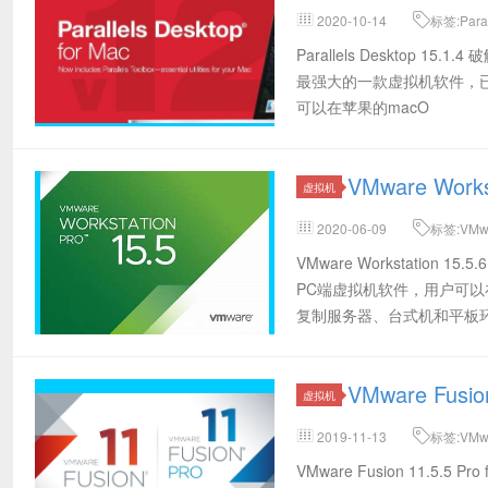
2020-10-14
标签:Paral
Desktop 16破解版,Parallels Des
Parallels Desktop 15
最强大的一款虚拟机软件，已经针对
可以在苹果的macO
VMware Wor
虚拟机
2020-06-09
标签:VMw
载,VMware Workstation 15.5.6
VMware Workstation
钥,VMware15.5.6激活码,VMware
PC端虚拟机软件，用户可
机,VMware15.5.6网盘下载
复制服务器、台式机和平板
VMware Fu
虚拟机
2019-11-13
标签:VMwar
钥,VMware Fusion 11.5.5注册码
VMware Fusion 11.5