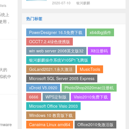
2020-07-10
银河麒麟
lels
S系统上
热门标签
a使用，
PowerDesigner 16.5免费下载
x64dbg插件
OCCT7.2.4绿色便携版
win web server 2008英文版32
X8注册码
银河麒麟操作系统V10SP1飞腾版
GoLand2021.1永久激活
MusicTools
强大的
.6注册
拟机中
Microsoft SQL Server 2005 Express
xDroid V5.0920
PhotoShop2020mac注册机
6666
WPS定制版
Visio2010免费下载
Microsoft Office Visio 2003
Windows 10 教育版下载
mware
Canaima Linux amd64
Office2010免激活版