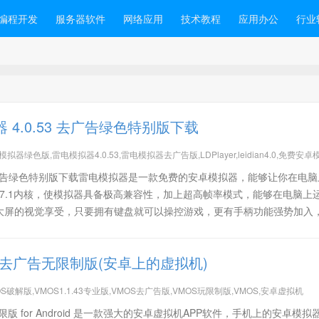
编程开发
服务器软件
网络应用
技术教程
应用办公
行业
 4.0.53 去广告绿色特别版下载
拟器绿色版,雷电模拟器4.0.53,雷电模拟器去广告版,LDPlayer,leidian4.0,免费安卓
核,安卓系统镜像,雷电安卓模拟器3.104
3 去广告绿色特别版下载雷电模拟器是一款免费的安卓模拟器，能够让你在电
oid7.1内核，使模拟器具备极高兼容性，加上超高帧率模式，能够在电脑上
大屏的视觉享受，只要拥有键盘就可以操控游戏，更有手柄功能强势加入
.43 去广告无限制版(安卓上的虚拟机)
OS破解版,VMOS1.1.43专业版,VMOS去广告版,VMOS玩限制版,VMOS,安卓虚拟机
告无限版 for Android 是一款强大的安卓虚拟机APP软件，手机上的安卓模拟