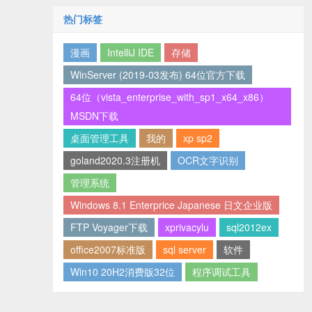
热门标签
漫画
IntelliJ IDE
存储
WinServer (2019-03发布) 64位官方下载
64位（vista_enterprise_with_sp1_x64_x86）
MSDN下载
桌面管理工具
我的
xp sp2
goland2020.3注册机
OCR文字识别
管理系统
Windows 8.1 Enterprice Japanese 日文企业版
FTP Voyager下载
xprivacylu
sql2012ex
office2007标准版
sql server
软件
Win10 20H2消费版32位
程序调试工具