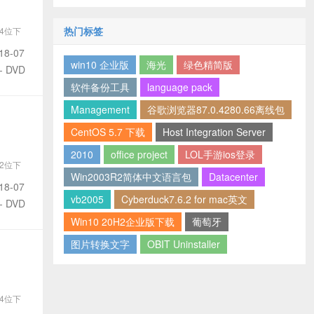
热门标签
64位下
03
18-07
win10 企业版
海光
绿色精简版
- DVD
软件备份工具
language pack
Management
谷歌浏览器87.0.4280.66离线包
CentOS 5.7 下载
Host Integration Server
2010
office project
LOL手游ios登录
32位下
Win2003R2简体中文语言包
Datacenter
03
18-07
vb2005
Cyberduck7.6.2 for mac英文
- DVD
Win10 20H2企业版下载
葡萄牙
图片转换文字
OBIT Uninstaller
64位下
03