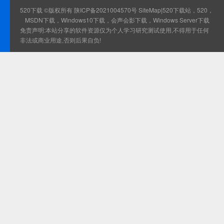
520下载 ©版权所有
陕ICP备2021004570号
SiteMap
|520下载站，520，
MSDN下载，Windows10下载，会声会影下载，Windows Server下载
免责声明:本站分享的软件资源仅为个人学习研究测试使用,不得用于任何
非法或商业用途,否则后果自负!