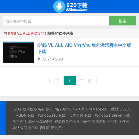
与
KMS VL ALL AIO V41f
相关的软件列表
KMS VL ALL AIO V41/V40 智能激活脚本中文版
下载
2021-02-20
上一页
1
下一页
520下载 ©版权所有
陕ICP备2021004570号
SiteMap
|520下载站，520，
MSDN下载，Windows10下载，会声会影下载，Windows Server下载
免责声明:本站分享的软件资源仅为个人学习研究测试使用,不得用于任何
非法或商业用途,否则后果自负!