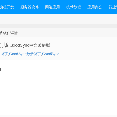
编程开发
服务器软件
网络应用
技术教程
应用办公
行业
特别版 软件详情
特别版
GoodSync中文破解版
注册补丁
,
GoodSync激活补丁
,
GoodSync
XP