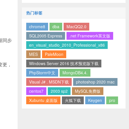
热门标签
chrome8
dba
MacQQ2.0
SQL2005 Express
.net Framework英文版
据同步
en_visual_studio_2010_Professional_x86
MES
PaleMoon
Windows Server 2016 技术预览版下载
变更，
PhpStorm中文
MongoDB4.4.
Visual J# . MSDN下载
photoshop 2020 mac
centos7
2003 sp2
MySQL免费版
Xubuntu 桌面版
火狐下载
Keygen
pro