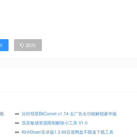
0
)
踩(
0
)
下载
比特彗星BitComet v1.74 去广告全功能解锁豪华版
迅雷敏感资源限制解除小工具 V1.0
KinhDown安卓版1.3.96百度网盘不限速下载工具