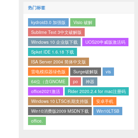
热门标签
kydroid3.0 加强版
Visio 破解
Sublime Text 3中文破解版
Windows 10 企业版下载
UOS20申威版激活码
Spket IDE 1.6.18 下载
ISA Server 2004 简体中文版
雷电模拟器绿色版
Surge破解版
vis
64位（含GNOME
po
神器
office2021激活
Rider 2020.2.4 for mac注册码
Windows 10 LTSC长期支持版
安卓手机
Win10消费版2009 MSDN下载
Win10LTSB
office.