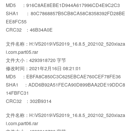
MD5 ：916C8AE8EBE1D944A617996CD4E9C2C3
SHA1 ：80C7868857B5CB8CA58C8358392FD28BE
EE8FC55
CRC32 ：46B34A0E
文件名称：H:\VS2019\VS2019_16.8.5_202102_520xiaza
i.com.part05.rar
文件大小：4293918720 字节
修改时间：2021年2月16日 08:21:01
MD5 ：EBFA8C850C3C625EBCAE760CEF78FE36
SHA1 ：ADD6B92A51FECA90D899BAA2DE19DDC8
14FBFC31
CRC32 ：302B9314
文件名称：H:\VS2019\VS2019_16.8.5_202102_520xiaza
i.com.part06.rar