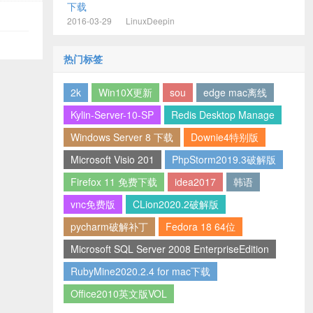
下载
2016-03-29
LinuxDeepin
热门标签
2k
Win10X更新
sou
edge mac离线
Kylin-Server-10-SP
Redis Desktop Manage
Windows Server 8 下载
Downie4特别版
Microsoft Visio 201
PhpStorm2019.3破解版
Firefox 11 免费下载
idea2017
韩语
vnc免费版
CLion2020.2破解版
pycharm破解补丁
Fedora 18 64位
Microsoft SQL Server 2008 EnterpriseEdition
RubyMine2020.2.4 for mac下载
Office2010英文版VOL