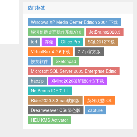
热门标签
Windows XP Media Center Edition 2004 下载
银河麒麟桌面操作系统V10
JetBrains2020.3
tori
存储
Office Pro
SQL2012下载
VirtualBox 4.2.6下载
7-Zip官方版
恢复软件
Sketchpad
Microsoft SQL Server 2005 Enterprise Editio
haozip
XMind2020破解版64位下载
NetBeans IDE 7.1.1
Rider2020.3.3mac破解版
英雄联盟LOL
Dreamweaver CS6绿色版
capture
HEU KMS Activator