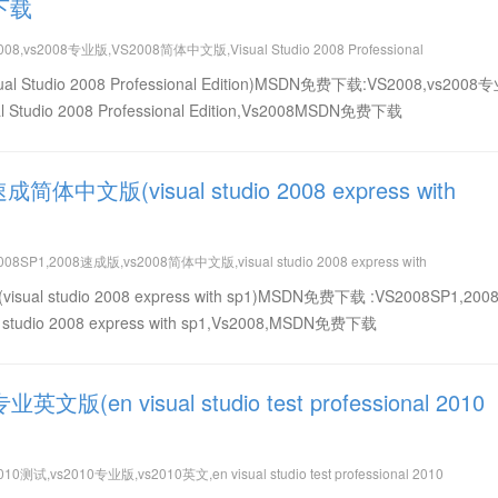
费下载
08,vs2008专业版,VS2008简体中文版,Visual Studio 2008 Professional
Studio 2008 Professional Edition)MSDN免费下载:VS2008,vs2008
tudio 2008 Professional Edition,Vs2008MSDN免费下载
成简体中文版(visual studio 2008 express with
载
08SP1,2008速成版,vs2008简体中文版,visual studio 2008 express with
al studio 2008 express with sp1)MSDN免费下载 :VS2008SP1,20
tudio 2008 express with sp1,Vs2008,MSDN免费下载
文版(en visual studio test professional 2010
0测试,vs2010专业版,vs2010英文,en visual studio test professional 2010