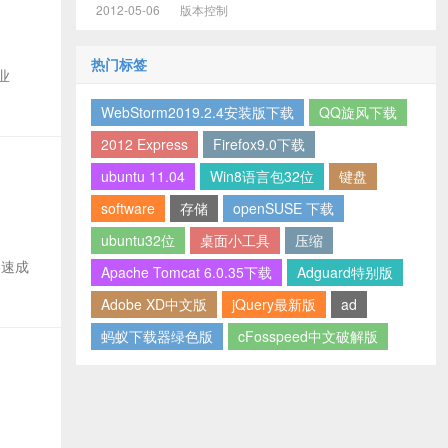
2012-05-06
版本控制
热门标签
专业
WebStorm2019.2.4安装版下载
QQ旋风下载
2012 Express
Firefox9.0下载
ubuntu 11.04
Win8语言包32位
键盘
software
存储
openSUSE 下载
ubuntu32位
桌面小工具
压缩
08速成
Apache Tomcat 6.0.35下载
Adguard特别版
Adobe XD中文版
jQuery最新版
ad
蚂蚁下载器绿色版
cFosspeed中文破解版